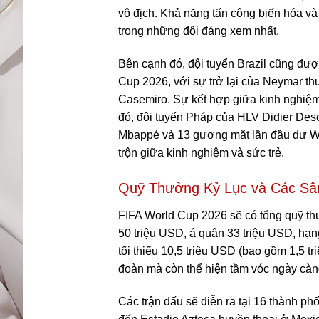
vô địch. Khả năng tấn công biến hóa và
trong những đội đáng xem nhất.
Bên cạnh đó, đội tuyển Brazil cũng được
Cup 2026, với sự trở lại của Neymar th
Casemiro. Sự kết hợp giữa kinh nghiệm v
đó, đội tuyển Pháp của HLV Didier Desc
Mbappé và 13 gương mặt lần đầu dự Wo
trộn giữa kinh nghiệm và sức trẻ.
Quỹ Thưởng Kỷ Lục và Các Sâ
FIFA World Cup 2026 sẽ có tổng quỹ thư
50 triệu USD, á quân 33 triệu USD, hạn
tối thiểu 10,5 triệu USD (bao gồm 1,5 tr
đoàn mà còn thể hiện tầm vóc ngày càng
Các trận đấu sẽ diễn ra tại 16 thành p