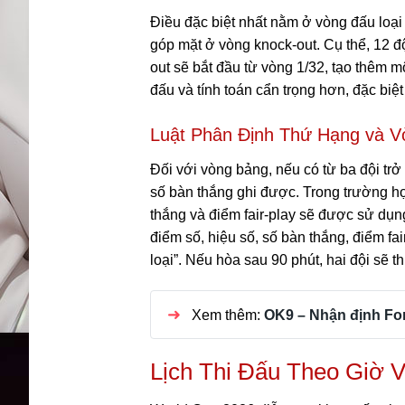
Điều đặc biệt nhất nằm ở vòng đấu loại 
góp mặt ở vòng knock-out. Cụ thể, 12 đội
out sẽ bắt đầu từ vòng 1/32, tạo thêm mộ
đấu và tính toán cẩn trọng hơn, đặc biệt
Luật Phân Định Thứ Hạng và V
Đối với vòng bảng, nếu có từ ba đội trở
số bàn thắng ghi được. Trong trường hợ
thắng và điểm fair-play sẽ được sử dụng.
điểm số, hiệu số, số bàn thắng, điểm fair
loại”. Nếu hòa sau 90 phút, hai đội sẽ t
Xem thêm:
OK9 – Nhận định For
Lịch Thi Đấu Theo Giờ 