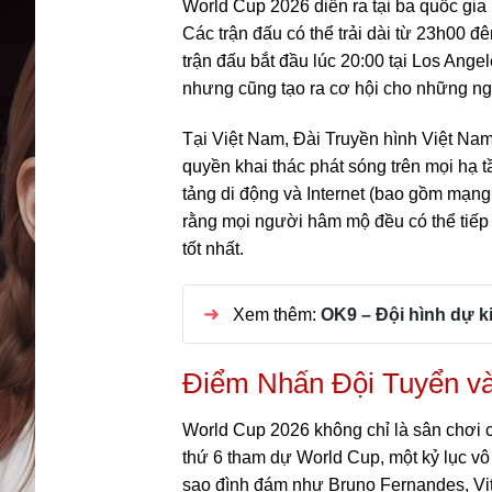
World Cup 2026 diễn ra tại ba quốc gi
Các trận đấu có thể trải dài từ 23h00 
trận đấu bắt đầu lúc 20:00 tại Los An
nhưng cũng tạo ra cơ hội cho những ng
Tại Việt Nam, Đài Truyền hình Việt Nam
quyền khai thác phát sóng trên mọi hạ t
tảng di động và Internet (bao gồm mạng
rằng mọi người hâm mộ đều có thể tiếp
tốt nhất.
Xem thêm:
OK9 – Đội hình dự k
Điểm Nhấn Đội Tuyển v
World Cup 2026 không chỉ là sân chơi củ
thứ 6 tham dự World Cup, một kỷ lục vô
sao đình đám như Bruno Fernandes, Vi