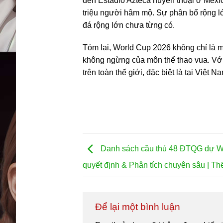
đến Estadio Azteca huyền thoại ở Mexic
triệu người hâm mộ. Sự phân bổ rộng lớ
đá rộng lớn chưa từng có.
Tóm lại, World Cup 2026 không chỉ là m
không ngừng của môn thể thao vua. Với
trên toàn thế giới, đặc biệt là tại Việ
Danh sách cầu thủ 48 ĐTQG dự W
quyết định & Phân tích chuyên sâu | T
Để lại một bình luận