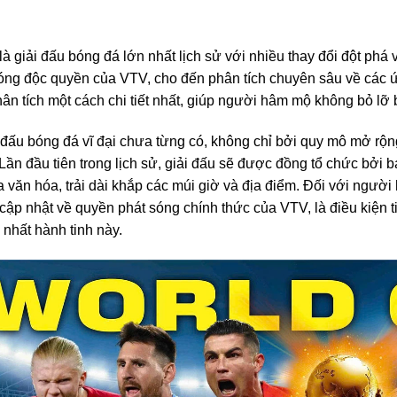
 giải đấu bóng đá lớn nhất lịch sử với nhiều thay đổi đột phá v
 sóng độc quyền của VTV, cho đến phân tích chuyên sâu về các ứ
ân tích một cách chi tiết nhất, giúp người hâm mộ không bỏ lỡ 
 đấu bóng đá vĩ đại chưa từng có, không chỉ bởi quy mô mở rộn
. Lần đầu tiên trong lịch sử, giải đấu sẽ được đồng tổ chức bởi
văn hóa, trải dài khắp các múi giờ và địa điểm. Đối với người 
cập nhật về quyền phát sóng chính thức của VTV, là điều kiện t
 nhất hành tinh này.