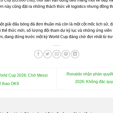
o City (83.000 chỗ), mỗi sân vận động đều mang một vẻ đẹp và
n này cũng đặt ra những thách thức về logistics nhưng đồng th
ột giải đấu bóng đá đơn thuần mà còn là một cột mốc lịch sử, 
 thể thức mới, số lượng đội tham dự kỷ lục và những ứng viên
t Nam, đang đứng trước một kỳ World Cup đáng chờ đợi nhất từ tr
Ronaldo nhận phán quyết 
orld Cup 2026: Chờ Messi
2026: Không đặc quy
hể thao OK9