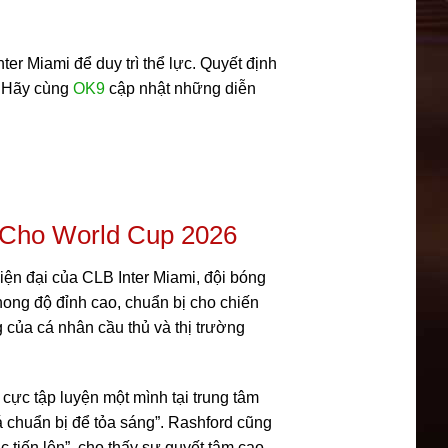
er Miami để duy trì thể lực. Quyết định
. Hãy cùng
OK9
cập nhật những diễn
 Cho World Cup 2026
iện đại của CLB Inter Miami, đội bóng
phong độ đỉnh cao, chuẩn bị cho chiến
 của cá nhân cầu thủ và thị trường
cực tập luyện một mình tại trung tâm
á chuẩn bị để tỏa sáng”. Rashford cũng
c tiến lên”, cho thấy sự quyết tâm cao