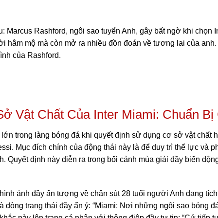
 Marcus Rashford, ngôi sao tuyển Anh, gây bất ngờ khi chọn Int
ười hâm mộ mà còn mở ra nhiều đồn đoán về tương lai của anh
hình của Rashford.
ở Vật Chất Của Inter Miami: Chuẩn Bị
lớn trong làng bóng đá khi quyết định sử dụng cơ sở vật chất h
si. Mục đích chính của động thái này là để duy trì thể lực và 
. Quyết định này diễn ra trong bối cảnh mùa giải đầy biến động
hình ảnh đầy ấn tượng về chân sút 28 tuổi người Anh đang tích 
à dòng trạng thái đầy ẩn ý: “Miami: Nơi những ngôi sao bóng đ
ắc này lên trang cá nhân với thông điệp đầy tự tin: “Cứ tiếp tụ