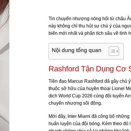
Tin chuyển nhượng nóng hổi từ châu Âu:
này không chỉ thu hút sự chú ý của ng
biến mới nhất và phân tích sâu về tình 
Nội dung tổng quan
Rashford Tận Dụng Cơ S
Tiền đạo Marcus Rashford đã gây chú ý 
thuộc sở hữu của huyền thoại Lionel Mes
dịch World Cup 2026 cùng đội tuyển Anh
chuyển nhượng sôi động.
Mới đây, Inter Miami đã công bố những 
huấn luyện của đội bóng. Kèm theo đó l
nhanh chóng chia sẻ lại những khoảnh kh