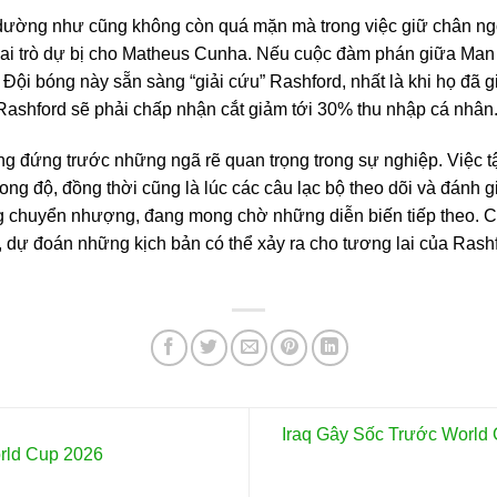
dường như cũng không còn quá mặn mà trong việc giữ chân ngô
i vai trò dự bị cho Matheus Cunha. Nếu cuộc đàm phán giữa Man 
. Đội bóng này sẵn sàng “giải cứu” Rashford, nhất là khi họ đ
 Rashford sẽ phải chấp nhận cắt giảm tới 30% thu nhập cá nhân
ng đứng trước những ngã rẽ quan trọng trong sự nghiệp. Việc tập
ong độ, đồng thời cũng là lúc các câu lạc bộ theo dõi và đánh
ờng chuyển nhượng, đang mong chờ những diễn biến tiếp theo. C
, dự đoán những kịch bản có thể xảy ra cho tương lai của Rashf
Iraq Gây Sốc Trước World
rld Cup 2026