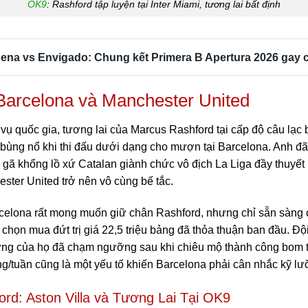
OK9
: Rashford tập luyện tại Inter Miami, tương lai bất định
ena vs Envigado: Chung kết Primera B Apertura 2026 gay 
Barcelona và Manchester United
vụ quốc gia, tương lai của Marcus Rashford tại cấp độ câu lạc 
 bùng nổ khi thi đấu dưới dạng cho mượn tại Barcelona. Anh đ
p gã khổng lồ xứ Catalan giành chức vô địch La Liga đầy thuyết 
ster United trở nên vô cùng bế tắc.
arcelona rất mong muốn giữ chân Rashford, nhưng chỉ sẵn sàng c
 chọn mua đứt trị giá 22,5 triệu bảng đã thỏa thuận ban đầu. Đ
ương của họ đã chạm ngưỡng sau khi chiêu mộ thành công bom 
g/tuần cũng là một yếu tố khiến Barcelona phải cân nhắc kỹ lư
d: Aston Villa và Tương Lai Tại OK9