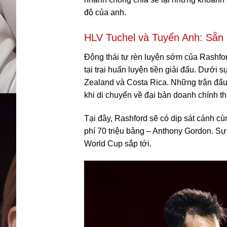
độ của anh.
HLV Tuchel và Tuyển Anh: Sẵn
Động thái tự rèn luyện sớm của Rashfor
tại trại huấn luyện tiền giải đấu. Dướ
Zealand và Costa Rica. Những trận đấu 
khi di chuyển về đại bản doanh chính th
Tại đây, Rashford sẽ có dịp sát cánh c
phí 70 triệu bảng – Anthony Gordon. S
World Cup sắp tới.