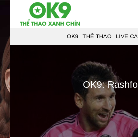
Chuyển
đến
nội
dung
OK9
THỂ THAO
LIVE C
OK9: Rashford