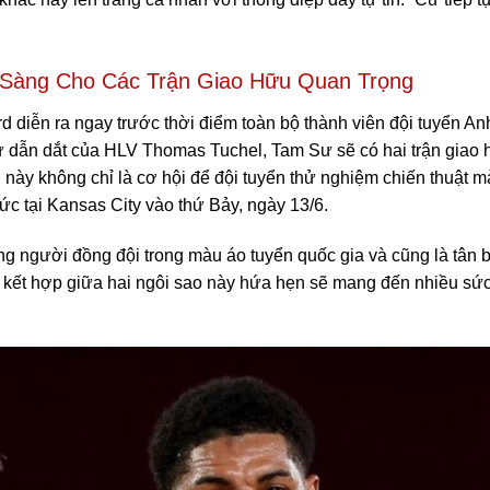
 Sàng Cho Các Trận Giao Hữu Quan Trọng
d diễn ra ngay trước thời điểm toàn bộ thành viên đội tuyển A
i sự dẫn dắt của HLV Thomas Tuchel, Tam Sư sẽ có hai trận giao
này không chỉ là cơ hội để đội tuyển thử nghiệm chiến thuật m
ức tại Kansas City vào thứ Bảy, ngày 13/6.
ùng người đồng đội trong màu áo tuyển quốc gia và cũng là tân
ự kết hợp giữa hai ngôi sao này hứa hẹn sẽ mang đến nhiều sức