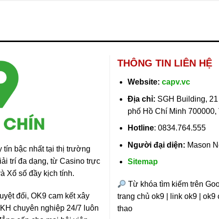
THÔNG TIN LIÊN HỆ
Website:
capv.vc
Địa chỉ:
SGH Building, 21
phố Hồ Chí Minh 700000,
Hotline
:
0834.764.555
Người đại diện:
Mason N
tín bậc nhất tại thị trường
i trí đa dạng, từ Casino trực
Sitemap
 Xổ số đầy kịch tính.
Từ khóa tìm kiếm trên Go
tuyệt đối, OK9 cam kết xây
trang chủ ok9 | link ok9 | ok9
SKH chuyên nghiệp 24/7 luôn
thao