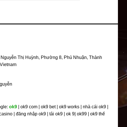
 Nguyễn Thị Huỳnh, Phường 8, Phú Nhuận, Thành
 Vietnam
guyễn
ogle:
ok9
| ok9 com | ok9 bet | ok9 works | nhà cái ok9 |
 casino | đăng nhập ok9 | tải ok9 | ok 9| ok99 | ok9 thể