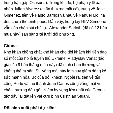
trong trận gặp Osasuna). Trong khi đó, bộ phận y tế xác
nhận Julian Alvarez (chấn thương mắt cá), trung vệ Jose
Gimenez, tiền vệ Pablo Barrios và hậu vệ Nahuel Molina
đều chưa thể bình phục. Dẫu vậy, trong tay HLV Simeone
vẫn còn chân sút chủ lực Alexander Sorloth (đã có 12 bàn
mùa này) sẵn sàng xé lưới đối phương.
Girona:
Khó khăn chồng chất khó khăn cho đội khách khi tiền đạo
số một của họ là tuyển thủ Ukraine, Vladyslav Vanat (tác
giả của 9 bàn thắng mùa này) đã dính chấn thương và
không thể ra sân. Sự vắng mặt này làm suy giảm đáng kể
sức mạnh hỏa lực của đội khách. Ngoài ra, tiền vệ tấn
công Portu và thủ thành Juan Carlos cũng vắng mặt vì
chấn thương đầu gối. Niềm hy vọng lớn nhất của Girona
giờ đây lại đặt lên vai cựu binh Cristhian Stuani.
Đội hình xuất phát dự kiến: