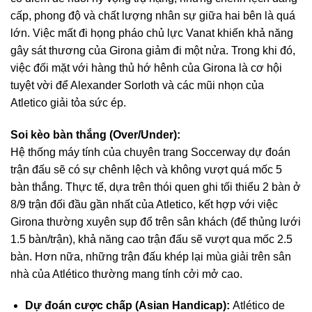
cấp, phong độ và chất lượng nhân sự giữa hai bên là quá
lớn. Việc mất đi họng pháo chủ lực Vanat khiến khả năng
gây sát thương của Girona giảm đi một nửa. Trong khi đó,
việc đối mặt với hàng thủ hớ hênh của Girona là cơ hội
tuyệt vời để Alexander Sorloth và các mũi nhọn của
Atletico giải tỏa sức ép.
Soi kèo bàn thắng (Over/Under):
Hệ thống máy tính của chuyên trang Soccerway dự đoán
trận đấu sẽ có sự chênh lệch và không vượt quá mốc 5
bàn thắng. Thực tế, dựa trên thói quen ghi tối thiểu 2 bàn ở
8/9 trận đối đầu gần nhất của Atletico, kết hợp với việc
Girona thường xuyên sụp đổ trên sân khách (để thủng lưới
1.5 bàn/trận), khả năng cao trận đấu sẽ vượt qua mốc 2.5
bàn. Hơn nữa, những trận đấu khép lại mùa giải trên sân
nhà của Atlético thường mang tính cởi mở cao.
Dự đoán cược chấp (Asian Handicap):
Atlético de