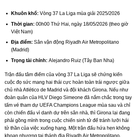
Khuôn khổ:
Vòng 37 La Liga mùa giải 2025/2026
Thời gian:
00h00 Thứ Hai, ngày 18/05/2026 (theo giờ
Việt Nam)
Địa điểm:
Sân vận động Riyadh Air Metropolitano
(Madrid)
Trọng tài chính:
Alejandro Ruiz (Tây Ban Nha)
Trận đấu tâm điểm của vòng 37 La Liga sẽ chứng kiến
cuộc đọ sức mang hai thái cực hoàn toàn trái ngược giữa
chủ nhà Atlético de Madrid và đội khách Girona. Nếu như
đoàn quân của HLV Diego Simeone đã nắm chắc trong tay
tấm vé tham dự UEFA Champions League mùa sau và chỉ
còn chiến đấu vì danh dự trên sân nhà, thì Girona lại đang
phải gồng mình trong cuộc chiến sinh tử để tránh lưỡi hái
tử thần của việc xuống hạng. Một trận đấu hứa hẹn không
khoan nhượng tại thánh địa Riyadh Air Metropolitano.