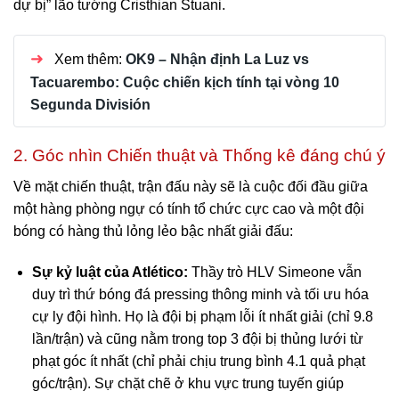
dự bị” lão tướng Cristhian Stuani.
Xem thêm:
OK9 – Nhận định La Luz vs
Tacuarembo: Cuộc chiến kịch tính tại vòng 10
Segunda División
2. Góc nhìn Chiến thuật và Thống kê đáng chú ý
Về mặt chiến thuật, trận đấu này sẽ là cuộc đối đầu giữa
một hàng phòng ngự có tính tổ chức cực cao và một đội
bóng có hàng thủ lỏng lẻo bậc nhất giải đấu:
Sự kỷ luật của Atlético:
Thầy trò HLV Simeone vẫn
duy trì thứ bóng đá pressing thông minh và tối ưu hóa
cự ly đội hình. Họ là đội bị phạm lỗi ít nhất giải (chỉ 9.8
lần/trận) và cũng nằm trong top 3 đội bị thủng lưới từ
phạt góc ít nhất (chỉ phải chịu trung bình 4.1 quả phạt
góc/trận). Sự chặt chẽ ở khu vực trung tuyến giúp