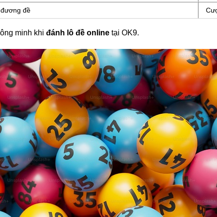
g đương đề
Cượ
thông minh khi
đánh lô đề online
tại OK9.