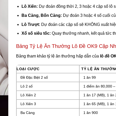
Lô Xiên:
Dự đoán đồng thời 2, 3 hoặc 4 cặp số lô sẽ
Ba Càng, Bốn Càng:
Dự đoán 3 hoặc 4 số cuối của
Lô Trượt:
Dự đoán các cặp số sẽ KHÔNG xuất hiện (
Xổ số siêu tốc:
Quay thưởng nhanh, kết quả tức th
Bảng Tỷ Lệ Ăn Thưởng Lô Đề OK9 Cập Nh
Bảng tham khảo tỷ lệ ăn thưởng hấp dẫn của
lô đề O
LOẠI CƯỢC
TỶ LỆ ĂN THƯỞN
Đề Đặc Biệt 2 số
1 ăn 99
Lô 2 số
1 điểm ăn 80,000 –
Lô Xiên 2
1 ăn 17 (MB), 1 ăn
Lô Xiên 3
1 ăn 65 (MB), 1 ăn
Ba Càng
1 ăn 900