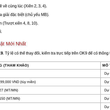
 về cùng lúc (Xiên 2, 3, 4).
 giải đặc biệt (chủ yếu MB).
Trượt xiên 4, 8, 10).
ì.
ật Mới Nhất
K9
. Tỷ lệ có thể thay đổi, kiểm tra trực tiếp trên OK9 để có thông 
G (THAM KHẢO)
MÔ 
Dự 
 99,000 VND (tùy miền)
Dự 
 27 (MT/MN)
Dự 
 150 (MT/MN)
Dự 
Dự 