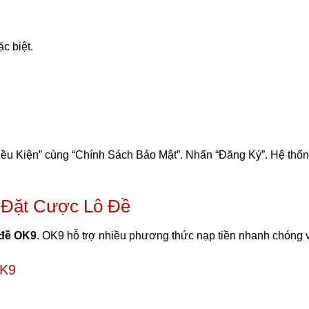
c biệt.
Điều Kiện” cùng “Chính Sách Bảo Mật”. Nhấn “Đăng Ký”. Hệ thốn
 Đặt Cược Lô Đề
 đề OK9
. OK9 hỗ trợ nhiều phương thức nạp tiền nhanh chóng v
OK9