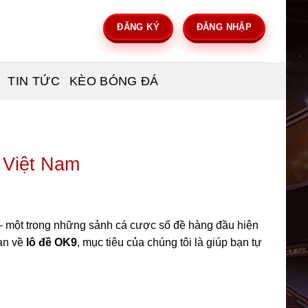
ĐĂNG KÝ
ĐĂNG NHẬP
TIN TỨC
KÈO BÓNG ĐÁ
 Việt Nam
 một trong những sảnh cá cược số đề hàng đầu hiện
bạn về
lô đề OK9
, mục tiêu của chúng tôi là giúp bạn tự