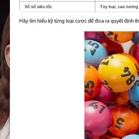
Xổ số siêu tốc
Tùy loại, cao tươn
Hãy tìm hiểu kỹ từng loại cược để đưa ra quyết định 