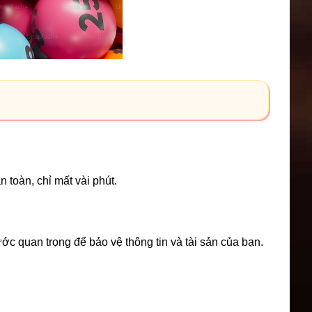
 toàn, chỉ mất vài phút.
ước quan trọng để bảo vệ thông tin và tài sản của bạn.