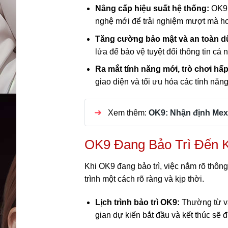
Nâng cấp hiệu suất hệ thống:
OK9 t
nghệ mới để trải nghiệm mượt mà h
Tăng cường bảo mật và an toàn dữ
lửa để bảo vệ tuyệt đối thông tin cá
Ra mắt tính năng mới, trò chơi hấ
giao diện và tối ưu hóa các tính năn
Xem thêm:
OK9: Nhận định Mex
OK9 Đang Bảo Trì Đến 
Khi OK9 đang bảo trì, việc nắm rõ thông
trình một cách rõ ràng và kịp thời.
Lịch trình bảo trì OK9:
Thường từ và
gian dự kiến bắt đầu và kết thúc sẽ