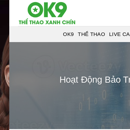
Chuyển
đến
nội
dung
OK9
THỂ THAO
LIVE C
Hoạt Động Bảo Tr