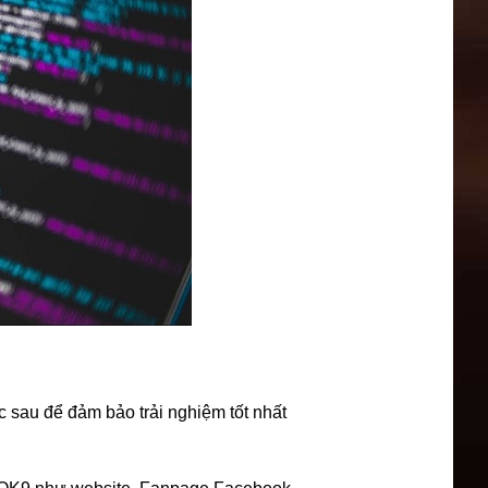
c sau để đảm bảo trải nghiệm tốt nhất