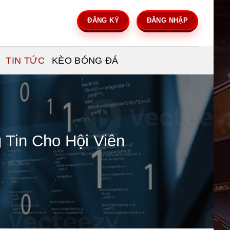
ĐĂNG KÝ
ĐĂNG NHẬP
TIN TỨC
KÈO BÓNG ĐÁ
 Tin Cho Hội Viên