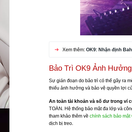
Xem thêm:
OK9: Nhận định Bahr
Bảo Trì OK9 Ảnh Hưởng
Sự gián đoạn do bảo trì có thể gây ra 
thiểu ảnh hưởng và bảo vệ quyền lợi c
An toàn tài khoản và số dư trong ví 
TOÀN. Hệ thống bảo mật đa lớp và công 
tham khảo thêm về
chính sách bảo mật
dịch bị treo.