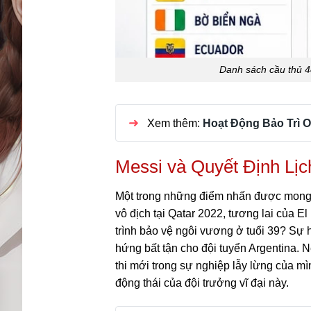
Danh sách cầu thủ 4
Xem thêm:
Hoạt Động Bảo Trì O
Messi và Quyết Định Lịc
Một trong những điểm nhấn được mong c
vô địch tại Qatar 2022, tương lai của El
trình bảo vệ ngôi vương ở tuổi 39? Sự
hứng bất tận cho đội tuyển Argentina. 
thi mới trong sự nghiệp lẫy lừng của 
động thái của đội trưởng vĩ đại này.