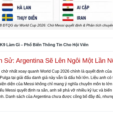
8 ĐTQG dự World Cup 2026: Chờ Messi quyết định & Phân tích chuyê
K9 Làm Gì – Phổ Biến Thông Tin Cho Hội Viên
h Sử: Argentina Sẽ Lên Ngôi Một Lần 
hờ nhất xoay quanh World Cup 2026 chính là quyết định của si
 Pulga tại giải đấu danh giá này vẫn là dấu hỏi lớn. Liệu anh có 
 hiện diện của Messi không chỉ mang ý nghĩa chuyên môn to lớn
Nếu Messi quyết định ra sân, anh sẽ phá vỡ nhiều kỷ lục và b
mình. Danh sách của Argentina chưa được công bố đầy đủ, như