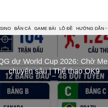
ASINO
BẮN CÁ
GAME BÀI
LÔ ĐỀ
HƯỚNG DẪN
QG dự World Cup 2026: Chờ Mess
chuyên sâu | Thể thao OK9