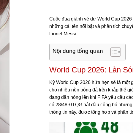
Cuộc đua giành vé dự World Cup 2026 đ
những cái tên nổi bật và phân tích chuy
Lionel Messi.
Nội dung tổng quan
World Cup 2026: Làn Só
Kỳ World Cup 2026 hứa hẹn sẽ là một gi
cho nhiều nền bóng đá trên khắp thế giớ
đang dần nóng lên khi FIFA yêu cầu các
có 28/48 ĐTQG bắt đầu công bố những cá
thông tin này, được tổng hợp và phân t