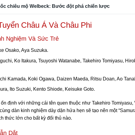
sốc chiêu mộ Welbeck: Bước đột phá chiến lược
Tuyển Châu Á Và Châu Phi
nh Nghiệm Và Sức Trẻ
e Osako, Aya Suzuka.
chi, Ko Itakura, Tsuyoshi Watanabe, Takehiro Tomiyasu, Hirok
ichi Kamada, Koki Ogawa, Daizen Maeda, Ritsu Doan, Ao Tana
a, Ito Suzuki, Kento Shiode, Keisuke Goto.
sự ổn định với những cái tên quen thuộc như Takehiro Tomiyasu
 cùng dàn kinh nghiệm dày dặn hứa hẹn sẽ tạo nên một “Samurai
h thức lớn cho bất kỳ đối thủ nào.
ẫn Dắt