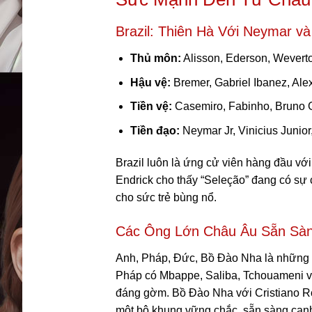
Brazil: Thiên Hà Với Neymar v
Thủ môn:
Alisson, Ederson, Wevert
Hậu vệ:
Bremer, Gabriel Ibanez, Ale
Tiền vệ:
Casemiro, Fabinho, Bruno G
Tiền đạo:
Neymar Jr, Vinicius Junior
Brazil luôn là ứng cử viên hàng đầu với
Endrick cho thấy “Seleção” đang có sự
cho sức trẻ bùng nổ.
Các Ông Lớn Châu Âu Sẵn Sàn
Anh, Pháp, Đức, Bồ Đào Nha là những cá
Pháp có Mbappe, Saliba, Tchouameni với
đáng gờm. Bồ Đào Nha với Cristiano R
một bộ khung vững chắc, sẵn sàng cạnh