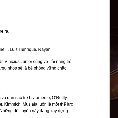
eira.
nelli, Luiz Henrique, Rayan.
 Vinicius Junior cùng với tài năng trẻ
arquinhos sẽ là bệ phóng vững chắc
à dàn sao trẻ Livramento, O’Reilly.
, Kimmich, Musiala luôn là một thế lực
 Những đội tuyển này đang xây dựng