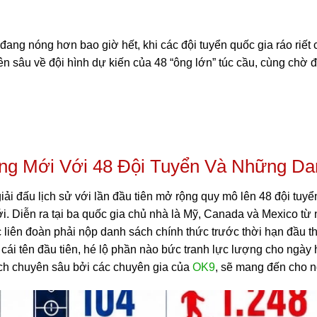
ang nóng hơn bao giờ hết, khi các đội tuyển quốc gia ráo riết
ên sâu về đội hình dự kiến của 48 “ông lớn” túc cầu, cùng chờ đ
ng Mới Với 48 Đội Tuyển Và Những Da
ải đấu lịch sử với lần đầu tiên mở rộng quy mô lên 48 đội tuy
i. Diễn ra tại ba quốc gia chủ nhà là Mỹ, Canada và Mexico từ 
 liên đoàn phải nộp danh sách chính thức trước thời hạn đầu th
i tên đầu tiên, hé lộ phần nào bức tranh lực lượng cho ngày 
ích chuyên sâu bởi các chuyên gia của
OK9
, sẽ mang đến cho n