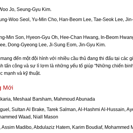
oo Jo, Seung-Gyu Kim.
oung-Woo Seol, Yu-Min Cho, Han-Beom Lee, Tae-Seok Lee, Ji
ng-Min Son, Hyeon-Gyu Oh, Hee-Chan Hwang, In-Beom Hwang
ee, Dong-Gyeong Lee, Ji-Sung Eom, Jin-Gyu Kim.
ang đến một đội hình với nhiều cầu thủ đang thi đấu tại các
ấn công và sự lì lợm là những yếu tố giúp “Những chiến binh 
ức mạnh và kỹ thuật.
g Mới
Zakaria, Meshaal Barsham, Mahmoud Abunada
uel, Sultan Al Brake, Tarek Salman, Al-Hashmi Al-Hussain, A
Mohammed Waad, Niall Mason
, Assim Madibo, Abdulaziz Hatem, Karim Boudiaf, Mohammed