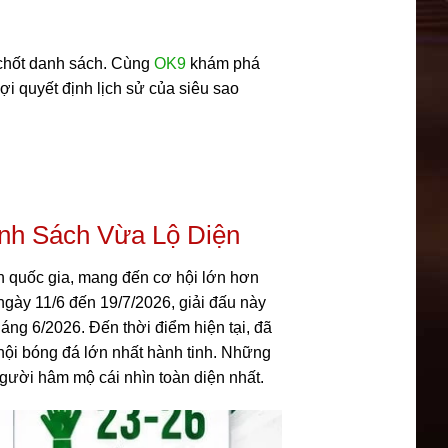
 chốt danh sách. Cùng
OK9
khám phá
ợi quyết định lịch sử của siêu sao
nh Sách Vừa Lộ Diện
ển quốc gia, mang đến cơ hội lớn hơn
ngày 11/6 đến 19/7/2026, giải đấu này
áng 6/2026. Đến thời điểm hiện tại, đã
hội bóng đá lớn nhất hành tinh. Những
gười hâm mộ cái nhìn toàn diện nhất.