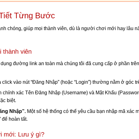
Tiết Từng Bước
nh chóng, giúp mọi thành viên, dù là người chơi mới hay lâu n
 thành viên
dụng đường link an toàn mà chúng tôi đã cung cấp ở phần trên
 click vào nút “Đăng Nhập” (hoặc “Login”) thường nằm ở góc tr
 chính xác Tên Đăng Nhập (Username) và Mật Khẩu (Passwor
ặc biệt.
ăng Nhập”.
Một số hệ thống có thể yêu cầu bạn nhập mã xác m
 để hoàn tất.
i mới: Lưu ý gì?