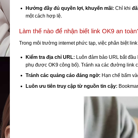
Hưởng đầy đủ quyền lợi, khuyến mãi:
Chỉ khi
đă
một cách hợp lệ.
Làm thế nào để nhận biết link OK9 an toàn
Trong môi trường internet phức tạp, việc phân biệt link 
Kiểm tra địa chỉ URL:
Luôn đảm bảo URL bắt đầu bằn
phụ được OK9 công bố). Tránh xa các đường link có
Tránh các quảng cáo đáng ngờ:
Hạn chế bấm vào
Luôn ưu tiên truy cập từ nguồn tin cậy:
Bookmark 