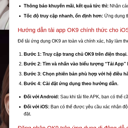
Thông báo khuyến mãi, kết quả tức thì:
Nhận các 
Tốc độ truy cập nhanh, ổn định hơn:
Ứng dụng thư
Hướng dẫn tải app OK9 chính thức cho iOS
Để tải ứng dụng OK9 an toàn và chính xác, hãy làm t
Bước 1: Truy cập trang chủ OK9 trên điện thoại.
Bước 2: Tìm và nhấn vào biểu tượng “Tải App” 
Bước 3: Chọn phiên bản phù hợp với hệ điều h
Bước 4: Cài đặt ứng dụng theo hướng dẫn.
Đối với Android:
Sau khi tải file APK, bạn có thể 
Đối với iOS:
Bạn có thể được yêu cầu xác nhận độ ti
đặt.
Đăng nhập OK9 trên ứng dụng di động dễ 