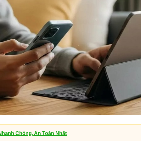
Nhanh Chóng, An Toàn Nhất