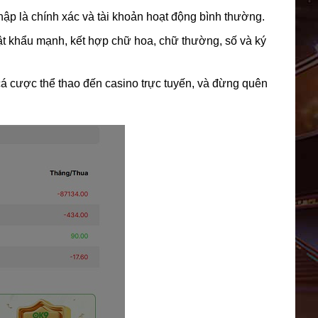
ập là chính xác và tài khoản hoạt động bình thường.
t khẩu mạnh, kết hợp chữ hoa, chữ thường, số và ký
á cược thể thao đến casino trực tuyến, và đừng quên