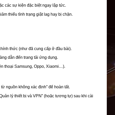
c các sự kiện đặc biệt ngay lập tức.
m thiểu tình trạng giật lag hay bị chặn.
chính thức (như đã cung cấp ở đầu bài).
ng dẫn đến trang tải ứng dụng.
iện thoại Samsung, Oppo, Xiaomi…).
 từ nguồn không xác định” để hoàn tất.
uản lý thiết bị và VPN” (hoặc tương tự) sau khi cài