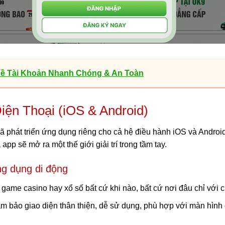
ề Tài Khoản Nhanh Chóng & An Toàn
ện Thoại (iOS & Android)
hát triển ứng dụng riêng cho cả hệ điều hành iOS và Android, m
app sẽ mở ra một thế giới giải trí trong tầm tay.
ng dụng di động
ame casino hay xổ số bất cứ khi nào, bất cứ nơi đâu chỉ với c
m bảo giao diện thân thiện, dễ sử dụng, phù hợp với màn hình