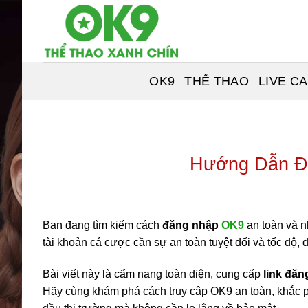
Chuyển
đến
nội
dung
OK9
THỂ THAO
LIVE C
Hướng Dẫn Đ
Bạn đang tìm kiếm cách
đăng nhập
OK9
an toàn và n
tài khoản cá cược cần sự an toàn tuyệt đối và tốc độ, đ
Bài viết này là cẩm nang toàn diện, cung cấp
link đă
Hãy cùng khám phá cách truy cập OK9 an toàn, khắc ph