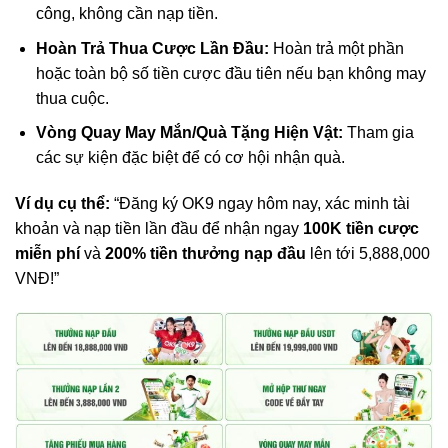
công, không cần nạp tiền.
Hoàn Trả Thua Cược Lần Đầu:
Hoàn trả một phần
hoặc toàn bộ số tiền cược đầu tiên nếu bạn không may
thua cuộc.
Vòng Quay May Mắn/Quà Tặng Hiện Vật:
Tham gia
các sự kiện đặc biệt để có cơ hội nhận quà.
Ví dụ cụ thể:
“Đăng ký OK9 ngay hôm nay, xác minh tài
khoản và nạp tiền lần đầu để nhận ngay
100K tiền cược
miễn phí
và
200% tiền thưởng nạp đầu
lên tới 5,888,000
VNĐ!”