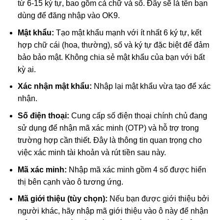
từ 6-15 ký tự, bao gồm cả chữ và số. Đây sẽ là tên bạn
dùng để đăng nhập vào OK9.
Mật khẩu:
Tạo mật khẩu mạnh với ít nhất 6 ký tự, kết
hợp chữ cái (hoa, thường), số và ký tự đặc biệt để đảm
bảo bảo mật. Không chia sẻ mật khẩu của bạn với bất
kỳ ai.
Xác nhận mật khẩu:
Nhập lại mật khẩu vừa tạo để xác
nhận.
Số điện thoại:
Cung cấp số điện thoại chính chủ đang
sử dụng để nhận mã xác minh (OTP) và hỗ trợ trong
trường hợp cần thiết. Đây là thông tin quan trọng cho
việc xác minh tài khoản và rút tiền sau này.
Mã xác minh:
Nhập mã xác minh gồm 4 số được hiển
thị bên cạnh vào ô tương ứng.
Mã giới thiệu (tùy chọn):
Nếu bạn được giới thiệu bởi
người khác, hãy nhập mã giới thiệu vào ô này để nhận