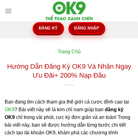
Chuyển
đến
nội
dung
ĐĂNG KÝ
ĐĂNG NHẬP
Trang Chủ
Hướng Dẫn Đăng Ký OK9 Và Nhận Ngay
Ưu Đãi+ 200% Nạp Đầu
Bạn đang tìm cách tham gia thế giới cá cược đỉnh cao tại
OK9
? Bài viết này sẽ là kim chỉ nam giúp bạn
đăng ký
OK9
chỉ trong vài phút, cực kỳ đơn giản và an toàn! Trong
bài viết này, bạn sẽ được hướng dẫn từng bước chi tiết
cách tạo tài khoản OK9, khám phá các chương trình