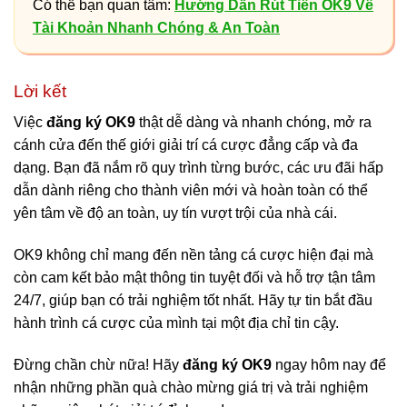
Có thể bạn quan tâm:
Hướng Dẫn Rút Tiền OK9 Về
Tài Khoản Nhanh Chóng & An Toàn
Lời kết
Việc
đăng ký OK9
thật dễ dàng và nhanh chóng, mở ra
cánh cửa đến thế giới giải trí cá cược đẳng cấp và đa
dạng. Bạn đã nắm rõ quy trình từng bước, các ưu đãi hấp
dẫn dành riêng cho thành viên mới và hoàn toàn có thể
yên tâm về độ an toàn, uy tín vượt trội của nhà cái.
OK9 không chỉ mang đến nền tảng cá cược hiện đại mà
còn cam kết bảo mật thông tin tuyệt đối và hỗ trợ tận tâm
24/7, giúp bạn có trải nghiệm tốt nhất. Hãy tự tin bắt đầu
hành trình cá cược của mình tại một địa chỉ tin cậy.
Đừng chần chừ nữa! Hãy
đăng ký OK9
ngay hôm nay để
nhận những phần quà chào mừng giá trị và trải nghiệm