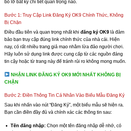
bỏ lỡ bất kỳ chi tiết quan trọng nào.
Bước 1: Truy Cập Link Đăng Ký OK9 Chính Thức, Không
Bị Chặn
Điều đầu tiên và quan trọng nhất khi
đăng ký OK9
là đảm
bảo bạn truy cập đúng link chính thức của nhà cái. Hiện
nay, có rất nhiều trang giả mạo nhằm lừa đảo người chơi.
Hãy luôn sử dụng link được cung cấp từ các nguồn đáng
tin cậy hoặc từ trang này để tránh rủi ro không mong muốn.
NHẬN LINK ĐĂNG KÝ OK9 MỚI NHẤT KHÔNG BỊ
CHẶN
Bước 2: Điền Thông Tin Cá Nhân Vào Biểu Mẫu Đăng Ký
Sau khi nhấn vào nút “Đăng Ký”, một biểu mẫu sẽ hiện ra.
Bạn cần điền đầy đủ và chính xác các thông tin sau:
Tên đăng nhập:
Chọn một tên đăng nhập dễ nhớ, có