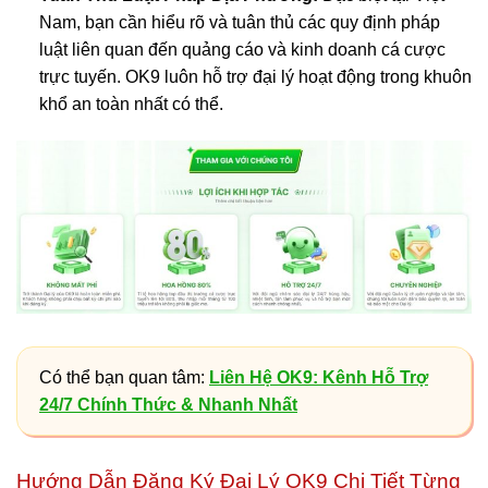
Nam, bạn cần hiểu rõ và tuân thủ các quy định pháp
luật liên quan đến quảng cáo và kinh doanh cá cược
trực tuyến. OK9 luôn hỗ trợ đại lý hoạt động trong khuôn
khổ an toàn nhất có thể.
Có thể bạn quan tâm:
Liên Hệ OK9: Kênh Hỗ Trợ
24/7 Chính Thức & Nhanh Nhất
Hướng Dẫn Đăng Ký Đại Lý OK9 Chi Tiết Từng