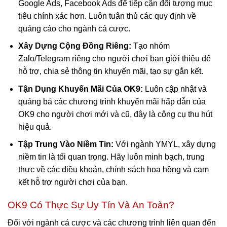
Google Ads, Facebook Ads để tiếp cận đối tượng mục
tiêu chính xác hơn. Luôn tuân thủ các quy định về
quảng cáo cho ngành cá cược.
Xây Dựng Cộng Đồng Riêng:
Tạo nhóm
Zalo/Telegram riêng cho người chơi bạn giới thiệu để
hỗ trợ, chia sẻ thông tin khuyến mãi, tạo sự gắn kết.
Tận Dụng Khuyến Mãi Của OK9:
Luôn cập nhật và
quảng bá các chương trình khuyến mãi hấp dẫn của
OK9 cho người chơi mới và cũ, đây là công cụ thu hút
hiệu quả.
Tập Trung Vào Niềm Tin:
Với ngành YMYL, xây dựng
niềm tin là tối quan trọng. Hãy luôn minh bạch, trung
thực về các điều khoản, chính sách hoa hồng và cam
kết hỗ trợ người chơi của bạn.
OK9 Có Thực Sự Uy Tín Và An Toàn?
Đối với ngành cá cược và các chương trình liên quan đến