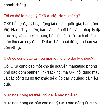
nhanh chóng.
Tôi có thể làm đại lý OK9 ở Việt Nam không?
OK9 hỗ trợ đại lý hoạt động tại nhiều quốc gia, bao gồm
Việt Nam. Tuy nhiên, bạn cần hiểu rõ bối cảnh pháp lý địa
phương và cam kết quảng bá một cách có trách nhiệm,
tuân thủ các quy định để đảm bảo hoạt động an toàn và
bền vững.
OK9 có cung cấp tài liệu marketing cho đại lý không?
Có. OK9 cung cấp một kho tài nguyên marketing phong
phú bao gồm banner, link tracking, mã QR, nội dung mẫu
và các công cụ hỗ trợ khác để giúp đại lý quảng bá hiệu
quả.
Mức hoa hồng tối thiểu/tối đa là bao nhiêu?
Mức hoa hồng cơ bản cho đại lý OK9 dao động từ 30%