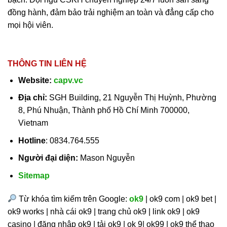
đồng hành, đảm bảo trải nghiệm an toàn và đẳng cấp cho
mọi hội viên.
THÔNG TIN LIÊN HỆ
Website:
capv.vc
Địa chỉ:
SGH Building, 21 Nguyễn Thị Huỳnh, Phường
8, Phú Nhuận, Thành phố Hồ Chí Minh 700000,
Vietnam
Hotline
:
0834.764.555
Người đại diện:
Mason Nguyễn
Sitemap
Từ khóa tìm kiếm trên Google:
ok9
| ok9 com | ok9 bet |
ok9 works | nhà cái ok9 | trang chủ ok9 | link ok9 | ok9
casino | đăng nhập ok9 | tải ok9 | ok 9| ok99 | ok9 thể thao