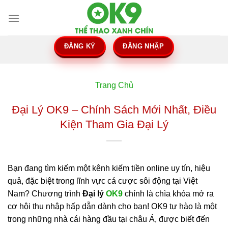
Chuyển
đến
nội
dung
ĐĂNG KÝ
ĐĂNG NHẬP
Trang Chủ
Đại Lý OK9 – Chính Sách Mới Nhất, Điều
Kiện Tham Gia Đại Lý
Bạn đang tìm kiếm một kênh kiếm tiền online uy tín, hiệu
quả, đặc biệt trong lĩnh vực cá cược sôi động tại Việt
Nam? Chương trình
Đại lý
OK9
chính là chìa khóa mở ra
cơ hội thu nhập hấp dẫn dành cho bạn! OK9 tự hào là một
trong những nhà cái hàng đầu tại châu Á, được biết đến