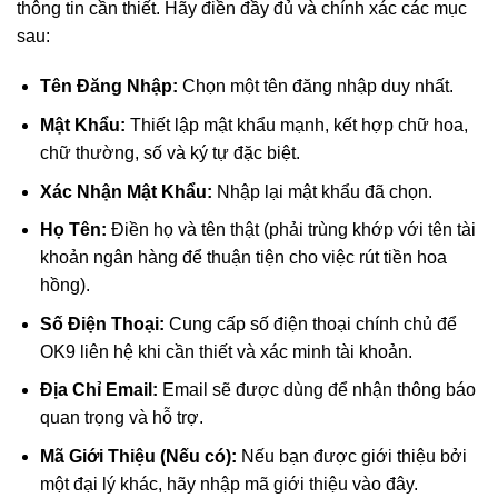
thông tin cần thiết. Hãy điền đầy đủ và chính xác các mục
sau:
Tên Đăng Nhập:
Chọn một tên đăng nhập duy nhất.
Mật Khẩu:
Thiết lập mật khẩu mạnh, kết hợp chữ hoa,
chữ thường, số và ký tự đặc biệt.
Xác Nhận Mật Khẩu:
Nhập lại mật khẩu đã chọn.
Họ Tên:
Điền họ và tên thật (phải trùng khớp với tên tài
khoản ngân hàng để thuận tiện cho việc rút tiền hoa
hồng).
Số Điện Thoại:
Cung cấp số điện thoại chính chủ để
OK9 liên hệ khi cần thiết và xác minh tài khoản.
Địa Chỉ Email:
Email sẽ được dùng để nhận thông báo
quan trọng và hỗ trợ.
Mã Giới Thiệu (Nếu có):
Nếu bạn được giới thiệu bởi
một đại lý khác, hãy nhập mã giới thiệu vào đây.