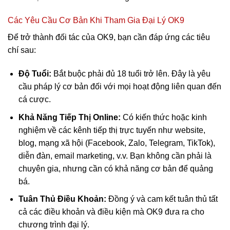
Các Yêu Cầu Cơ Bản Khi Tham Gia Đại Lý OK9
Để trở thành đối tác của OK9, bạn cần đáp ứng các tiêu
chí sau:
Độ Tuổi:
Bắt buộc phải đủ 18 tuổi trở lên. Đây là yêu
cầu pháp lý cơ bản đối với mọi hoạt động liên quan đến
cá cược.
Khả Năng Tiếp Thị Online:
Có kiến thức hoặc kinh
nghiệm về các kênh tiếp thị trực tuyến như website,
blog, mạng xã hội (Facebook, Zalo, Telegram, TikTok),
diễn đàn, email marketing, v.v. Bạn không cần phải là
chuyên gia, nhưng cần có khả năng cơ bản để quảng
bá.
Tuân Thủ Điều Khoản:
Đồng ý và cam kết tuân thủ tất
cả các điều khoản và điều kiện mà OK9 đưa ra cho
chương trình đại lý.