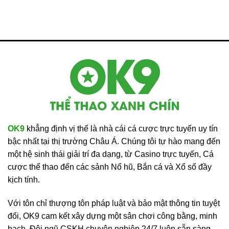
OK9
khẳng định vị thế là nhà cái cá cược trực tuyến uy tín
bậc nhất tại thị trường Châu Á. Chúng tôi tự hào mang đến
một hệ sinh thái giải trí đa dạng, từ Casino trực tuyến, Cá
cược thể thao đến các sảnh Nổ hũ, Bắn cá và Xổ số đầy
kịch tính.
Với tôn chỉ thượng tôn pháp luật và bảo mật thông tin tuyệt
đối, OK9 cam kết xây dựng một sân chơi công bằng, minh
bạch. Đội ngũ CSKH chuyên nghiệp 24/7 luôn sẵn sàng