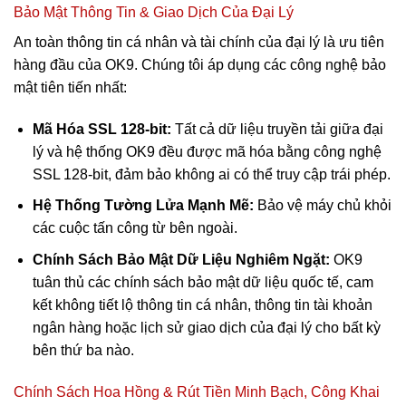
Bảo Mật Thông Tin & Giao Dịch Của Đại Lý
An toàn thông tin cá nhân và tài chính của đại lý là ưu tiên
hàng đầu của OK9. Chúng tôi áp dụng các công nghệ bảo
mật tiên tiến nhất:
Mã Hóa SSL 128-bit:
Tất cả dữ liệu truyền tải giữa đại
lý và hệ thống OK9 đều được mã hóa bằng công nghệ
SSL 128-bit, đảm bảo không ai có thể truy cập trái phép.
Hệ Thống Tường Lửa Mạnh Mẽ:
Bảo vệ máy chủ khỏi
các cuộc tấn công từ bên ngoài.
Chính Sách Bảo Mật Dữ Liệu Nghiêm Ngặt:
OK9
tuân thủ các chính sách bảo mật dữ liệu quốc tế, cam
kết không tiết lộ thông tin cá nhân, thông tin tài khoản
ngân hàng hoặc lịch sử giao dịch của đại lý cho bất kỳ
bên thứ ba nào.
Chính Sách Hoa Hồng & Rút Tiền Minh Bạch, Công Khai