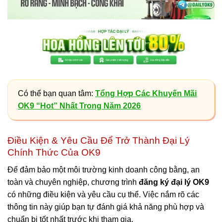
Có thể bạn quan tâm:
Tổng Hợp Các Khuyến Mãi
OK9 “Hot” Nhất Trong Năm 2026
Điều Kiện & Yêu Cầu Để Trở Thành Đại Lý
Chính Thức Của OK9
Để đảm bảo một môi trường kinh doanh công bằng, an
toàn và chuyên nghiệp, chương trình
đăng ký đại lý OK9
có những điều kiện và yêu cầu cụ thể. Việc nắm rõ các
thông tin này giúp bạn tự đánh giá khả năng phù hợp và
chuẩn bị tốt nhất trước khi tham gia.