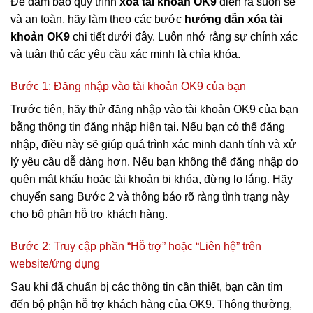
Để đảm bảo quy trình
xóa tài khoản OK9
diễn ra suôn sẻ
và an toàn, hãy làm theo các bước
hướng dẫn xóa tài
khoản OK9
chi tiết dưới đây. Luôn nhớ rằng sự chính xác
và tuân thủ các yêu cầu xác minh là chìa khóa.
Bước 1: Đăng nhập vào tài khoản OK9 của bạn
Trước tiên, hãy thử đăng nhập vào tài khoản OK9 của bạn
bằng thông tin đăng nhập hiện tại. Nếu bạn có thể đăng
nhập, điều này sẽ giúp quá trình xác minh danh tính và xử
lý yêu cầu dễ dàng hơn. Nếu bạn không thể đăng nhập do
quên mật khẩu hoặc tài khoản bị khóa, đừng lo lắng. Hãy
chuyển sang Bước 2 và thông báo rõ ràng tình trạng này
cho bộ phận hỗ trợ khách hàng.
Bước 2: Truy cập phần “Hỗ trợ” hoặc “Liên hệ” trên
website/ứng dụng
Sau khi đã chuẩn bị các thông tin cần thiết, bạn cần tìm
đến bộ phận hỗ trợ khách hàng của OK9. Thông thường,