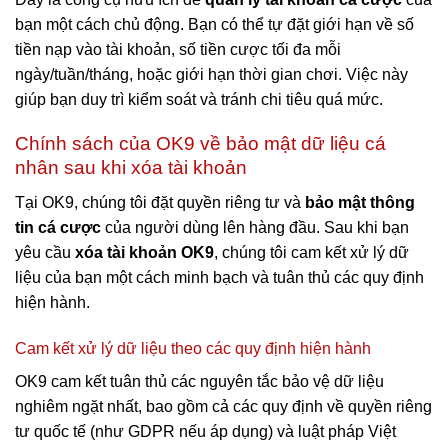
bạn một cách chủ động. Bạn có thể tự đặt giới hạn về số
tiền nạp vào tài khoản, số tiền cược tối đa mỗi
ngày/tuần/tháng, hoặc giới hạn thời gian chơi. Việc này
giúp bạn duy trì kiểm soát và tránh chi tiêu quá mức.
Chính sách của OK9 về bảo mật dữ liệu cá
nhân sau khi xóa tài khoản
Tại OK9, chúng tôi đặt quyền riêng tư và
bảo mật thông
tin cá cược
của người dùng lên hàng đầu. Sau khi bạn
yêu cầu
xóa tài khoản OK9
, chúng tôi cam kết xử lý dữ
liệu của bạn một cách minh bạch và tuân thủ các quy định
hiện hành.
Cam kết xử lý dữ liệu theo các quy định hiện hành
OK9 cam kết tuân thủ các nguyên tắc bảo vệ dữ liệu
nghiêm ngặt nhất, bao gồm cả các quy định về quyền riêng
tư quốc tế (như GDPR nếu áp dụng) và luật pháp Việt