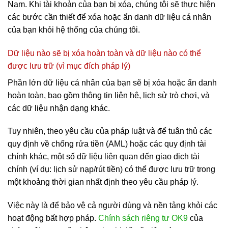
Nam. Khi tài khoản của bạn bị xóa, chúng tôi sẽ thực hiện
các bước cần thiết để xóa hoặc ẩn danh dữ liệu cá nhân
của bạn khỏi hệ thống của chúng tôi.
Dữ liệu nào sẽ bị xóa hoàn toàn và dữ liệu nào có thể
được lưu trữ (vì mục đích pháp lý)
Phần lớn dữ liệu cá nhân của bạn sẽ bị xóa hoặc ẩn danh
hoàn toàn, bao gồm thông tin liên hệ, lịch sử trò chơi, và
các dữ liệu nhận dạng khác.
Tuy nhiên, theo yêu cầu của pháp luật và để tuân thủ các
quy định về chống rửa tiền (AML) hoặc các quy định tài
chính khác, một số dữ liệu liên quan đến giao dịch tài
chính (ví dụ: lịch sử nạp/rút tiền) có thể được lưu trữ trong
một khoảng thời gian nhất định theo yêu cầu pháp lý.
Việc này là để bảo vệ cả người dùng và nền tảng khỏi các
hoạt động bất hợp pháp.
Chính sách riêng tư OK9
của