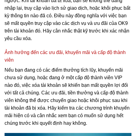
ngược. Khi tài khoản đã bị xóa, bạn sẽ không thể đăng
nhập lại, truy cập vào lịch sử giao dịch, hoặc khôi phục bất
kỳ thông tin nào đã có. Điều này đồng nghĩa với việc bạn
sẽ mất quyền truy cập vào các dịch vụ và ưu đãi của OK9
trên tài khoản đó. Hãy cân nhắc thật kỹ trước khi xác nhận
yêu cầu xóa.
Ảnh hưởng đến các ưu đãi, khuyến mãi và cấp độ thành
viên
Nếu bạn đang có các điểm thưởng tích lũy, khuyến mãi
chưa sử dụng, hoặc đang ở một cấp độ thành viên VIP
nào đó, việc xóa tài khoản sẽ khiến bạn mất quyền lợi đối
với tất cả chúng. Các ưu đãi, tiền thưởng và cấp độ thành
viên không thể được chuyển giao hoặc khôi phục sau khi
tài khoản đã bị xóa. Hãy kiểm tra các chương trình khuyến
mãi hiện có và cân nhắc xem bạn có muốn sử dụng hết
chúng trước khi quyết định hay không.