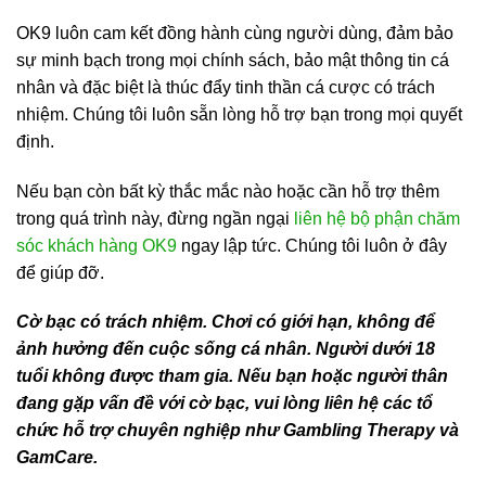
OK9 luôn cam kết đồng hành cùng người dùng, đảm bảo
sự minh bạch trong mọi chính sách, bảo mật thông tin cá
nhân và đặc biệt là thúc đẩy tinh thần cá cược có trách
nhiệm. Chúng tôi luôn sẵn lòng hỗ trợ bạn trong mọi quyết
định.
Nếu bạn còn bất kỳ thắc mắc nào hoặc cần hỗ trợ thêm
trong quá trình này, đừng ngần ngại
liên hệ bộ phận chăm
sóc khách hàng OK9
ngay lập tức. Chúng tôi luôn ở đây
để giúp đỡ.
Cờ bạc có trách nhiệm. Chơi có giới hạn, không để
ảnh hưởng đến cuộc sống cá nhân. Người dưới 18
tuổi không được tham gia. Nếu bạn hoặc người thân
đang gặp vấn đề với cờ bạc, vui lòng liên hệ các tổ
chức hỗ trợ chuyên nghiệp như Gambling Therapy và
GamCare.