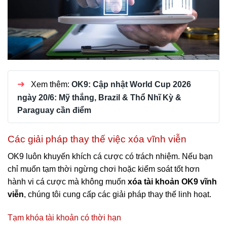
Xem thêm:
OK9: Cập nhật World Cup 2026
ngày 20/6: Mỹ thắng, Brazil & Thổ Nhĩ Kỳ &
Paraguay cần điểm
Các giải pháp thay thế việc xóa vĩnh viễn
OK9 luôn khuyến khích cá cược có trách nhiệm. Nếu bạn
chỉ muốn tạm thời ngừng chơi hoặc kiểm soát tốt hơn
hành vi cá cược mà không muốn
xóa tài khoản OK9 vĩnh
viễn
, chúng tôi cung cấp các giải pháp thay thế linh hoạt.
Tạm khóa tài khoản có thời hạn