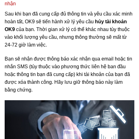
nhận
Sau khi bạn đã cung cấp đủ thông tin và yêu cầu xác minh
hoàn tất, OK9 sẽ tiến hành xử lý yêu cầu
hủy tài khoản
OK9
của bạn. Thời gian xử lý có thể khác nhau tùy thuộc
vào khối lượng yêu cầu, nhưng thông thường sẽ mất từ
24-72 giờ làm việc.
Bạn sẽ nhận được thông báo xác nhận qua email hoặc tin
nhắn SMS (tùy thuộc vào phương thức liên hệ ban đầu
hoặc thông tin bạn đã cung cấp) khi tài khoản của bạn đã
được xóa thành công. Hãy lưu giữ thông báo này làm
bằng chứng.