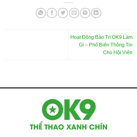
Hoạt Động Bảo Trì OK9 Làm
Gì – Phổ Biến Thông Tin
Cho Hội Viên