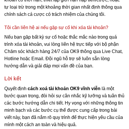
tự loại trừ trong một khoảng thời gian nhất định thông qua
chính sách cá cược có trách nhiệm của chúng tôi.
Tôi cần liên hệ ai nếu gặp sự cố khi xóa tài khoản?
Nếu bạn gặp bất kỳ sự cố hoặc thắc mắc nào trong quá
trình xóa tài khoản, vui lòng liên hệ trực tiếp với bộ phận
Chăm sóc khách hàng 24/7 của OK9 thông qua Live Chat,
Hotline hoặc Email. Đội ngũ hỗ trợ sẽ luôn sẵn lòng
hướng dẫn và giải đáp mọi vấn đề của bạn.
Lời kết
Quyết định
cách xoá tài khoản OK9 vĩnh viễn
là một
bước quan trọng, đòi hỏi sự cân nhắc kỹ lưỡng và tuân thủ
các bước hướng dẫn chi tiết. Hy vọng với những thông tin
minh bạch và các bước cụ thể được cung cấp trong bài
viết này, bạn đã nắm rõ quy trình để thực hiện yêu cầu của
mình một cách an toàn và hiệu quả.